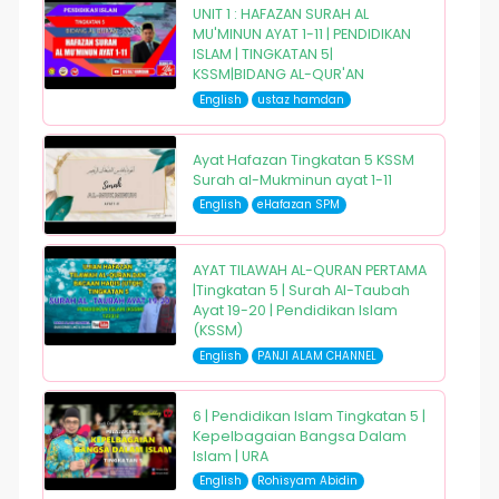
UNIT 1 : HAFAZAN SURAH AL
MU'MINUN AYAT 1-11 | PENDIDIKAN
ISLAM | TINGKATAN 5|
KSSM|BIDANG AL-QUR'AN
English
ustaz hamdan
Ayat Hafazan Tingkatan 5 KSSM
Surah al-Mukminun ayat 1-11
English
eHafazan SPM
AYAT TILAWAH AL-QURAN PERTAMA
|Tingkatan 5 | Surah Al-Taubah
Ayat 19-20 | Pendidikan Islam
(KSSM)
English
PANJI ALAM CHANNEL
6 | Pendidikan Islam Tingkatan 5 |
Kepelbagaian Bangsa Dalam
Islam | URA
English
Rohisyam Abidin