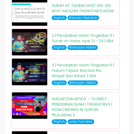
SURAH AT-TAUBAH AYAT 128-129 :
AYAT HAFAZAN TINGKATAN 5 KSSM
English
Ridzuan Abdullah
2 | Pendidikan Islam Tingkatan 5 |
Surah al-Hasyr ayat 21 - 24 | URA
English
Rohisyam Abidin
3 | Pendidikan Islam Tingkatan 5 |
Hukum Tajwid: Bacaan Ra,
Waqaf dan Ibtida' | URA
English
Rohisyam Abidin
WAQAF DAN IBTIDA' - TAJWID |
PENDIDIKAN ISLAM | TINGKATAN 5 |
KSSM | BIDANG AL QUR'AN
PELAJARAN 3
English
ustaz hamdan