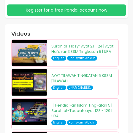
Register for a free Pandai account now
Videos
Surah al-Hasyr Ayat 21 - 24 | Ayat
Hafazan KSSM Tingkatan 5 | URA
English
Rohisyam Abidin
AYAT TILAWAH TINGKATAN 5 KSSM
|TILAWAH
English
UNAR CHANNEL
1 | Pendidikan Islam Tingkatan 5 |
Surah at-Taubah ayat 128 - 129 |
URA
English
Rohisyam Abidin