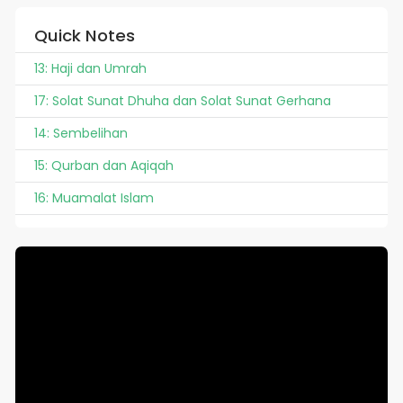
Quick Notes
13: Haji dan Umrah
17: Solat Sunat Dhuha dan Solat Sunat Gerhana
14: Sembelihan
15: Qurban dan Aqiqah
16: Muamalat Islam