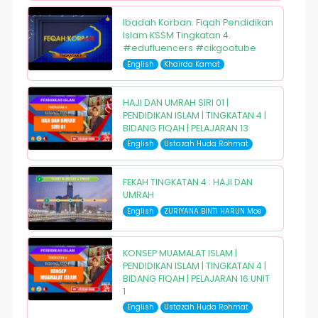
Ibadah Korban. Fiqah Pendidikan
Islam KSSM Tingkatan 4.
#edufluencers #cikgootube
English
Khairda Kamat
HAJI DAN UMRAH SIRI 01 |
PENDIDIKAN ISLAM | TINGKATAN 4 |
BIDANG FIQAH | PELAJARAN 13
English
Ustazah Huda Rohmat
FEKAH TINGKATAN 4 : HAJI DAN
UMRAH
English
ZURIYANA BINTI HARUN Moe
KONSEP MUAMALAT ISLAM |
PENDIDIKAN ISLAM | TINGKATAN 4 |
BIDANG FIQAH | PELAJARAN 16 UNIT
1
English
Ustazah Huda Rohmat