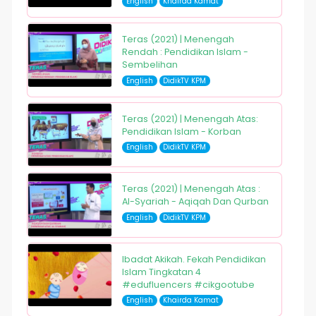
English
Khairda Kamat
Teras (2021) | Menengah
Rendah : Pendidikan Islam -
Sembelihan
English
DidikTV KPM
Teras (2021) | Menengah Atas:
Pendidikan Islam - Korban
English
DidikTV KPM
Teras (2021) | Menengah Atas :
Al-Syariah - Aqiqah Dan Qurban
English
DidikTV KPM
Ibadat Akikah. Fekah Pendidikan
Islam Tingkatan 4
#edufluencers #cikgootube
English
Khairda Kamat