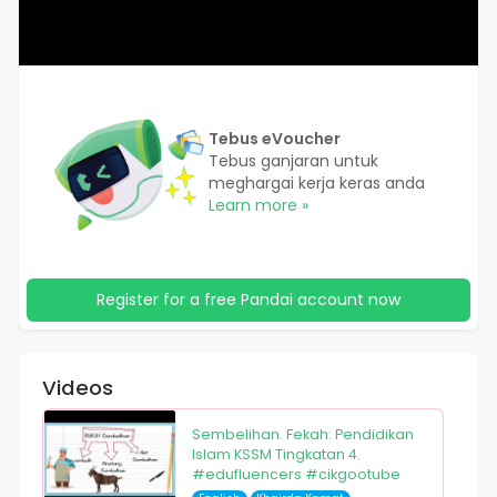
Tebus eVoucher
Tebus ganjaran untuk
meghargai kerja keras anda
Learn more »
Register for a free Pandai account now
Videos
Sembelihan. Fekah: Pendidikan
Islam KSSM Tingkatan 4.
#edufluencers #cikgootube