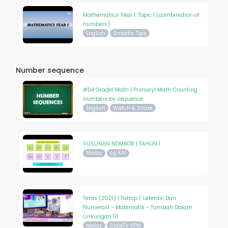
Mathematics Year 1: Topic 1 (combination of
numbers)
English
Smartie Tips
Number sequence
#04 Grade1 Math | Primary1 Math Counting
numbers by sequence
English
Watch & Share
SUSUNAN NOMBOR | TAHUN 1
Malay
cg KAI
Teras (2021) | Tahap 1: Leterasi Dan
Numerasi - Matematik - Tambah Dalam
Linkungan 10
Malay
DidikTV KPM