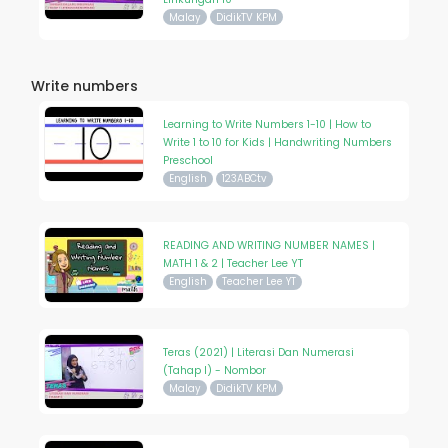
Malay
DidikTV KPM
Write numbers
Learning to Write Numbers 1-10 | How to
Write 1 to 10 for Kids | Handwriting Numbers
Preschool
English
123ABCtv
READING AND WRITING NUMBER NAMES |
MATH 1 & 2 | Teacher Lee YT
English
Teacher Lee YT
Teras (2021) | Literasi Dan Numerasi
(Tahap I) - Nombor
Malay
DidikTV KPM