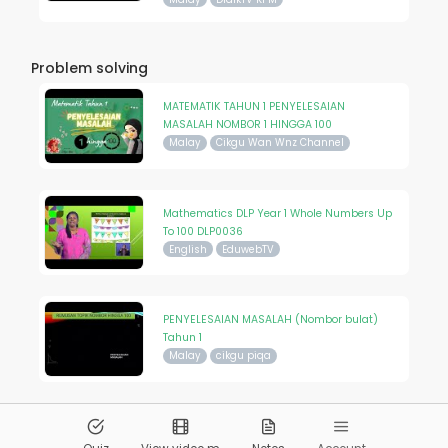
Problem solving
MATEMATIK TAHUN 1 PENYELESAIAN
MASALAH NOMBOR 1 HINGGA 100
Malay
Cikgu Wan Wnz Channel
Mathematics DLP Year 1 Whole Numbers Up
To 100 DLP0036
English
EduwebTV
PENYELESAIAN MASALAH (Nombor bulat)
Tahun 1
Malay
cikgu piqa
© 2026
Pandai.org
All Rights Reserved