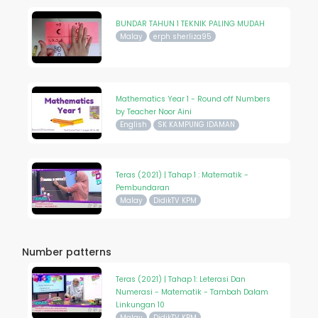
BUNDAR TAHUN 1 TEKNIK PALING MUDAH
Malay
erph sherliza95
Mathematics Year 1 - Round off Numbers
by Teacher Noor Aini
English
SK KAMPUNG IDAMAN
Teras (2021) | Tahap 1 : Matematik -
Pembundaran
Malay
DidikTV KPM
Number patterns
Teras (2021) | Tahap 1: Leterasi Dan
Numerasi - Matematik - Tambah Dalam
Linkungan 10
Malay
DidikTV KPM