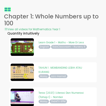
Chapter 1: Whole Numbers up to
100
View all videos for Mathematics Year 1
Quantity intuitively
Learn Grade 1 - Maths - More Or Less
English
KidsClassroom - Nursery R
TAHUN 1 : MEMBANDING LEBIH ATAU
KURANG
Malay
aziz mamat
Teras (2021) | Literasi Dan Numerasi
(Tahap I) - Nombor
Malay
DidikTV KPM