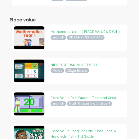
Place value
Mathematic Year 1 ( PLACE VALUE & DIGIT )
English
SK KAMPUNG IDAMAN
NILAI DIGIT DAN NILAI TEMPAT
Malay
Cikgu Hazira
Place Value First Grade - Tens and Ones
English
Math & Learning Videos 4
Place Value Song For Kids | Ones, Tens, &
Hundreds | 1st - 3rd Grade