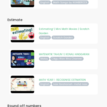
English
Math Songs by NUMBEROCK
Estimate
Estimating! | Mini Math Movies | Scratch
Garden
English
Scratch Garden
MATEMATIK TAHUN 1 | KENALI ANGGARAN
Malay
Cikgu Wan Wnz Channel
MATH YEAR 1 : RECOGNISE ESTIMATION
English
noor farahanah .mohd noor
Round off numbers