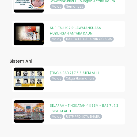
Jawatankuasa Hubungan Antara Kaum
Malay
Semanyss
SUB. TAJUK 7.2: JAWATANKUASA
HUBUNGAN ANTARA KAUM
Malay
HANITA LADJAHARUN GC SEJA
Sistem Ahli
(TING 4 BAB 7) 7.3 SISTEM AHLI
Malay
Cikgu Hasmahan
SEJARAH - TINGKATAN 4 KSSM - BAB 7 : 7.3
-SISTEM AHLI
Malay
USTP PPD KOTA BHARU