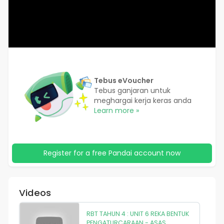
Tebus eVoucher
Tebus ganjaran untuk
meghargai kerja keras anda
Learn more »
Register for a free Pandai account now
Videos
RBT TAHUN 4 : UNIT 6 REKA BENTUK
PENGATURCARAAN - ASAS