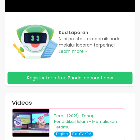
Kad Laporan
Nilai prestasi akademik anda
melalui laporan terperinci
Learn more »
Register for a free Pandai account now
Videos
Teras (2021) | Tahap II:
Pendidikan Islam - Memuliakan
Tetamu
English
DidikTV KPM