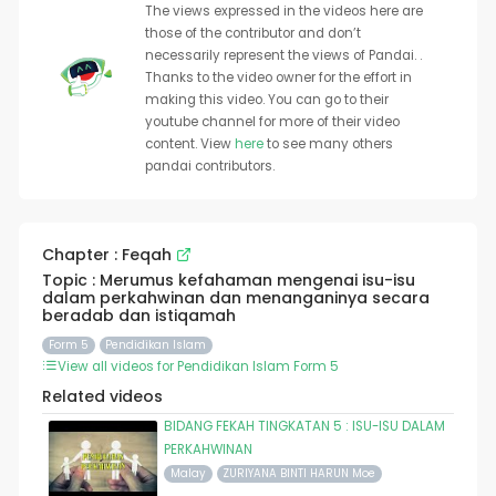
The views expressed in the videos here are
those of the contributor and don’t
necessarily represent the views of Pandai. .
Thanks to the video owner for the effort in
making this video. You can go to their
youtube channel for more of their video
content. View
here
to see many others
pandai contributors.
Chapter : Feqah
Topic : Merumus kefahaman mengenai isu-isu
dalam perkahwinan dan menanganinya secara
beradab dan istiqamah
Form 5
Pendidikan Islam
View all videos for Pendidikan Islam Form 5
Related videos
BIDANG FEKAH TINGKATAN 5 : ISU-ISU DALAM
PERKAHWINAN
Malay
ZURIYANA BINTI HARUN Moe