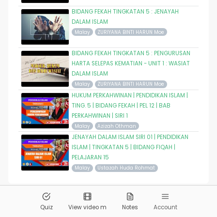
BIDANG FEKAH TINGKATAN 5 : JENAYAH
DALAM ISLAM
Malay
ZURIYANA BINTI HARUN Moe
BIDANG FEKAH TINGKATAN 5 : PENGURUSAN
HARTA SELEPAS KEMATIAN - UNIT 1 : WASIAT
DALAM ISLAM
Malay
ZURIYANA BINTI HARUN Moe
HUKUM PERKAHWINAN | PENDIDIKAN ISLAM |
TING. 5 | BIDANG FEKAH | PEL 12 | BAB
PERKAHWINAN | SIRI 1
Malay
Azizah Othman
JENAYAH DALAM ISLAM SIRI 01 | PENDIDIKAN
ISLAM | TINGKATAN 5 | BIDANG FIQAH |
PELAJARAN 15
Malay
Ustazah Huda Rohmat
© 2026
Pandai.org
All Rights Reserved
Quiz
View video m
Notes
Account