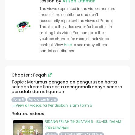
Lesson by
Azizah Othman
The views expressed in the videos here are
those of the contributor and don’t
necessarily represent the views of Pandai. .
Thanks to the video owner for the effort in
making this video. You can go to their
youtube channel for more of their video
content. View
here
to see many others
pandai contributors.
Chapter : Feqah
Topic : Merumus pengenalan pengurusan harta
selepas kematian serta mengamalkannya secara
beradab dan istiqamah
Form 5
Pendidikan Islam
View all videos for Pendidikan Islam Form 5
Related videos
BIDANG FEKAH TINGKATAN 5 : ISU-ISU DALAM
PERKAHWINAN
Malay
ZURIYANA BINTI HARUN Moe