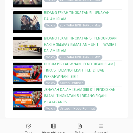
BIDANG FEKAH TINGKATAN 5 : JENAYAH
DALAM ISLAM
Malay
ZURIYANA BINTI HARUN Moe
BIDANG FEKAH TINGKATAN 5 : PENGURUSAN
HARTA SELEPAS KEMATIAN - UNIT 1 : WASIAT
DALAM ISLAM
Malay
ZURIYANA BINTI HARUN Moe
HUKUM PERKAHWINAN | PENDIDIKAN ISLAM |
TING. 5 | BIDANG FEKAH | PEL 12 | BAB
PERKAHWINAN | SIRI 1
Malay
Azizah Othman
JENAYAH DALAM ISLAM SIRI 01 | PENDIDIKAN
ISLAM | TINGKATAN 5 | BIDANG FIQAH |
PELAJARAN 15
Malay
Ustazah Huda Rohmat
© 2026
Pandai.org
All Rights Reserved
Quiz
View video m
Notes
Account