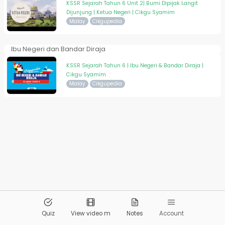
KSSR Sejarah Tahun 6 Unit 2| Bumi Dipijak Langit
Dijunjung | Ketua Negeri | Cikgu Syamim
Malay
Cikgupedia
Ibu Negeri dan Bandar Diraja
KSSR Sejarah Tahun 6 | Ibu Negeri & Bandar Diraja |
Cikgu Syamim
Malay
Cikgupedia
© 2026
Pandai.org
All Rights Reserved
Quiz
View video m
Notes
Account