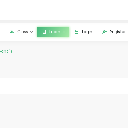
Class
Learn
Login
Register
anz 's