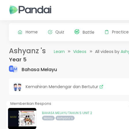
Home
Quiz
Practice
Battle
Ashyanz 's
Learn
Videos
All videos by
Ashy
Year 5
Bahasa Melayu
Kemahiran Mendengar dan Bertutur
Memberikan Respons
BAHASA MELAYU TAHUN 5 UNIT 2
Malay
Ashyanz 's