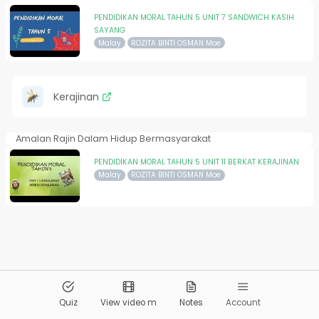
PENDIDIKAN MORAL TAHUN 5 UNIT 7 SANDWICH KASIH
SAYANG
Malay
ROZITA BINTI OSMAN Moe
Kerajinan
Amalan Rajin Dalam Hidup Bermasyarakat
PENDIDIKAN MORAL TAHUN 5 UNIT 11 BERKAT KERAJINAN
Malay
ROZITA BINTI OSMAN Moe
© 2026
Pandai.org
All Rights Reserved
Quiz
View video m
Notes
Account