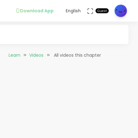
Download App
English
Guest
Learn
Videos
All videos this chapter