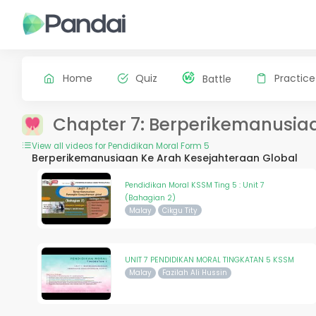
Home
Quiz
Practice
Battle
Chapter 7: Berperikemanusia
View all videos for Pendidikan Moral Form 5
Berperikemanusiaan Ke Arah Kesejahteraan Global
Pendidikan Moral KSSM Ting 5 : Unit 7
(Bahagian 2)
Malay
Cikgu Tity
UNIT 7 PENDIDIKAN MORAL TINGKATAN 5 KSSM
Malay
Fazilah Ali Hussin