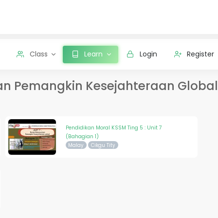
Class
Learn
Login
Register
an Pemangkin Kesejahteraan Global
Pendidikan Moral KSSM Ting 5 : Unit 7
(Bahagian 1)
Malay
Cikgu Tity