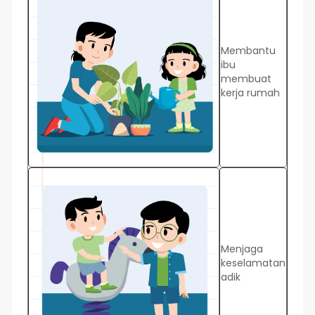
Membantu
ibu
membuat
kerja rumah
Menjaga
keselamatan
adik