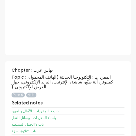
Chapter : بهاس عرب
Topic : المفردات : التكنولوجيا الحديثة (الهاتف المحمول،
كمبيوتر، آلة طَبْع، شاشة، الإنترنيت، البريد الإلكتروني، جهاز
العرض الإلكتروني )
Year 6
Kafa
Related notes
باب ٧: المفردات : الآمال والمهن
باب ٧:المفردات : وسائل النقل
باب ٧:الجمل البسيطة
باب ١:تلاوة : جزء