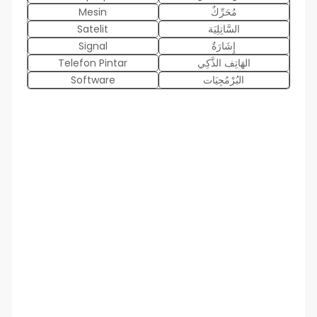
مُحَرِّكٌ
Mesin
السَّاتِلِيَة
Satelit
إِشَارَةٌ
Signal
الهَاتِف الذَّكِي
Telefon Pintar
البُرْمُجِيَات
Software