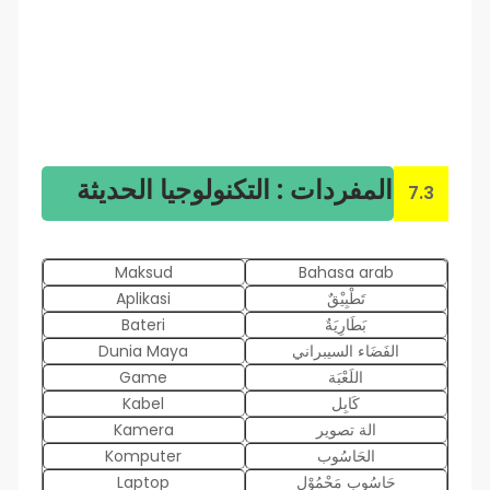
المفردات : التكنولوجيا الحديثة
7.3
Maksud
Bahasa arab
تَطْبِيْقٌ
Aplikasi
بَطَارِيَةٌ
Bateri
الفَضَاء السيبراني
Dunia Maya
اللَعْبَة
Game
كَابِل
Kabel
الة تصوير
Kamera
الحَاسُوب
Komputer
حَاسُوب مَحْمُوْل
Laptop