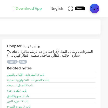
Download App
English
Guest
Chapter : بهاس عرب
Topic : المفردات : وسائل النقل (دراجة، دراجة نارية، طائرة،
سيارة، حافلة، قطار، شاحنة، سفينة، قطار كهربائي )
Year 6
Kafa
Related notes
باب ٧: المفردات : الآمال والمهن
باب ٧:المفردات : التكنولوجيا الحديثة
باب ٧:الجمل البسيطة
باب ١:تلاوة : جزء
باب ١: سورة العلق
باب ١: سورة التين
باب ١: سورة الشرح