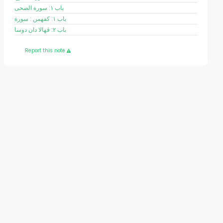
باب ١: سورة الضحى
باب ١: کفهمن : سورة
باب ٢: ڤهالا دان دوسا
Report this note