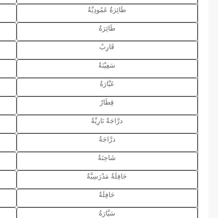
طَائِرَةٌ عَمُودِيَّةٌ
طَائِرَةٌ
قَارِبٌ
سَفِيْنَةٌ
عَبَّارَةٌ
قِطَارٌ
درَّاجَةٌ نَارِيَّةٌ
درَّاجَةٌ
شَاحِنَةٌ
حَافِلَةٌ مَدْرَسِيَّةٌ
حَافِلَةٌ
سَيَّارَةٌ