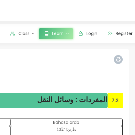
Class
Learn
Login
Register
المفردات : وسائل النقل
7.2
Bahasa arab
طَائِرَةٌ نَفَّاثَةٌ