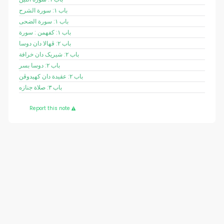
باب ١: سورة الشرح
باب ١: سورة الضحى
باب ١: کفهمن : سورة
باب ٢: ڤهالا دان دوسا
باب ٢: شيريک دان خرافة
باب ٢: دوسا بسر
باب ٢: عقيدة دان کهيدوڤن
باب ٣: صلاة جنازه
Report this note