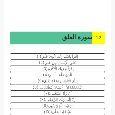
سورة العلق
1.2
اِقْرَاْ بِاسْمِ رَبِّكَ الَّذِیْ خَلَقَ(1)
خَلَقَ الْاِنْسَانَ مِنْ عَلَقٍ(2)
اِقْرَاْ وَ رَبُّكَ الْاَكْرَمُ(3)
الَّذِیْ عَلَّمَ بِالْقَلَمِ(4)
عَلَّمَ الْاِنْسَانَ مَا لَمْ یَعْلَمْﭤ(5)
كَلَّاۤ اِنَّ الْاِنْسَانَ لَیَطْغٰۤى(6)
اَنْ رَّاٰهُ اسْتَغْنٰىﭤ(7)
اِنَّ اِلٰى رَبِّكَ الرُّجْعٰىﭤ(8)
اَرَءَیْتَ الَّذِیْ یَنْهٰى(9)
عَبْدًا اِذَا صَلّٰىﭤ(10)