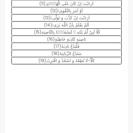
اَرَءَیْتَ اِنْ كَانَ عَلَى الْهُدٰۤى(11)
اَوْ اَمَرَ بِالتَّقْوٰىﭤ(12)
اَرَءَیْتَ اِنْ كَذَّبَ وَ تَوَلّٰىﭤ(13)
اَلَمْ یَعْلَمْ بِاَنَّ اللّٰهَ یَرٰىﭤ(14)
كَلَّا لَىٕنْ لَّمْ یَنْتَهِ ﳔ لَنَسْفَعًۢا بِالنَّاصِیَةِ(15)
نَاصِیَةٍ كَاذِبَةٍ خَاطِئَةٍ(16)
فَلْیَدْعُ نَادِیَهٗ(17)
سَنَدْعُ الزَّبَانِیَةَ(18)
كَلَّاؕ-لَا تُطِعْهُ وَ اسْجُدْ وَ اقْتَرِبْ(19)