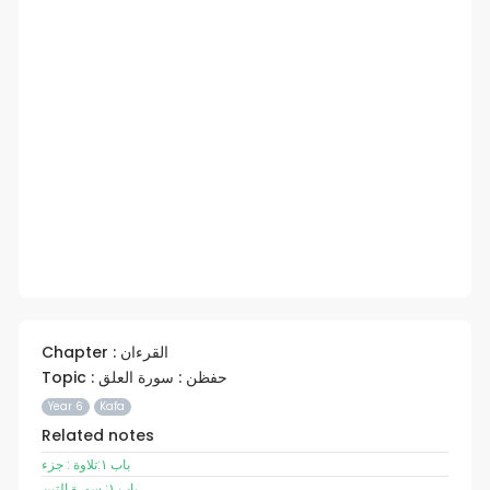
Chapter : القرءان
Topic : حفظن : سورة العلق
Year 6
Kafa
Related notes
باب ١:تلاوة : جزء
باب ١: سورة التين