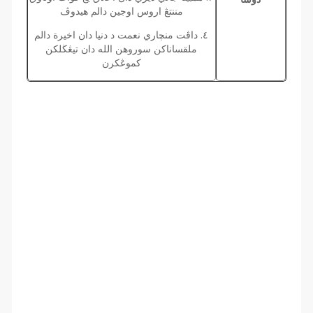
مننتڠ اروس اوجين دالم هيدوڤ
٤. داڤت منچاري نعمت د دنيا دان اخيرة دالم
ملقساناكن سوروهن الله دان تيڠڬلكن
كموڠكرن