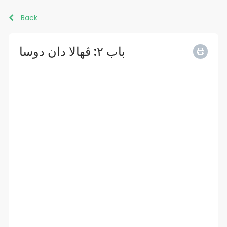
Back
باب ٢: ڤهالا دان دوسا