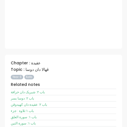
Chapter : عقيدة
Topic : ڤهالا دان دوسا
Year 6
Kafa
Related notes
باب ٢: شيريک دان خرافة
باب ٢: دوسا بسر
باب ٢: عقيدة دان کهيدوڤن
باب ١:تلاوة : جزء
باب ١: سورة العلق
باب ١: سورة التين