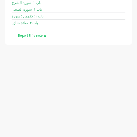
باب ١: سورة الشرح
باب ١: سورة الضحى
باب ١: کفهمن : سورة
باب ٣: صلاة جنازه
Report this note