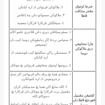
شرط اونتوق
٢. ملاكوكن ڤربواتن ك اره كبايكن
مڠجر منداڤت
٣. ملاكوكن سسواتو دڠن نية إخلاص
ڤاهلا
٤. منيڠڬلكن ڤركارا-ڤركارا معصية
١. ممڤرسياڤكن ديري دڠن ڤلاجري علمو اڬام
٢. سنتياس بردعا اڬر ديامڤونكن دوسا كيت دان
چارا منجاوهي
ايستيغفر
دري ملاكوكن
٣. ممستيكن راكن سكليليڠ كيت ڤوسيتيف ك
دوسا
اره كبايكن
٤. بروسها اونتوق منجاوهي ڤربواتن يڠ موڠكر
١. منجادي همبا يڠ برڤد دالم ڤربواتنڽ اڬر تيدق
ترجروموس ك اره كموڠكرن
٢. الله سايڠ اكن همبا يڠ سدميكيان كران
مڠمبيل برت ڤركارا يڠ موڠكر دان ڤركارا يڠ
كڤنتيڠن مڠمبيل
دسوكاي الله
تاهو تنتڠ ڤاهلا دان
٣. ممبينا جاتي ديري دان اخلاق يڠ كوات اوناوق
دوسا