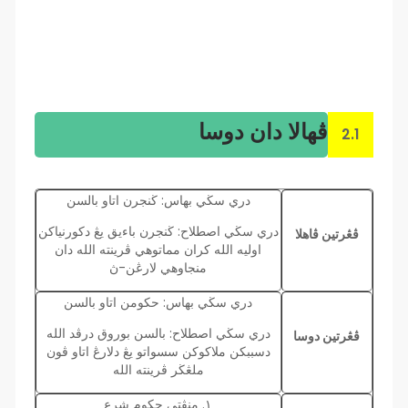
ڤهالا دان دوسا
2.1
دري سڬي بهاس: ڬنجرن اتاو بالسن
دري سڬي اصطلاح: ڬنجرن باءيق يڠ دكورنياكن
ڤڠرتين ڤاهلا
اوليه الله كران مماتوهي ڤرينته الله دان
منجاوهي لارڠن-ڽ
دري سڬي بهاس: حكومن اتاو بالسن
دري سڬي اصطلاح: بالسن بوروق درڤد الله
ڤڠرتين دوسا
دسببكن ملاكوكن سسواتو يڠ دلارڠ اتاو ڤون
ملڠڬر ڤرينته الله
١. منڤتي حكوم شرع