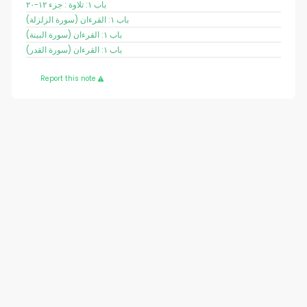
باب ١: تلاوة : جزء ١٢-٢٠
باب ١: القرءان (سورة الزلزلة)
باب ١: القرءان (سورة البينة)
باب ١: القرءان (سورة القدر)
Report this note