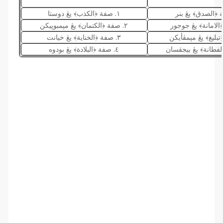
١. صفة ﴿الكذب﴾ يڠ دوستا
٢. صفة ﴿الكتمان﴾ يڠ مڽمبوڽيكن
٣. صفة ﴿الخناية﴾ يڠ خيانت
٤. صفة ﴿البلادة﴾ يڠ بودوه