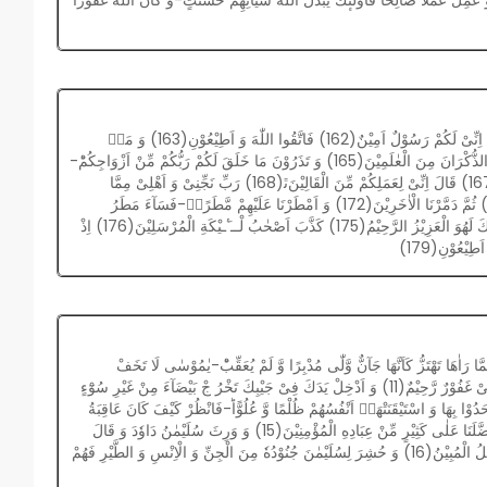
كَذَّبَتْ قَوْمُ لُوْطِ-ﹰالْمُرْسَلِیْنَ(160) اِذْ قَالَ لَهُمْ اَخُوْهُمْ لُوْطٌ اَلَا تَتَّقُوْنَ(161) اِنِّیْ لَكُمْ رَسُوْلٌ اَمِیْنٌ(162) فَاتَّقُوا اللّٰهَ وَ اَطِیْعُوْنِ(163) وَ مَاۤ
اَسْــٴَـلُكُمْ عَلَیْهِ مِنْ اَجْرٍۚ-اِنْ اَجْرِیَ اِلَّا عَلٰى رَبِّ الْعٰلَمِیْنَﭤ(164) اَتَاْتُوْنَ الذُّكْرَانَ مِنَ الْعٰلَمِیْنَ(165) وَ تَذَرُوْنَ مَا خَلَقَ لَكُمْ رَبُّكُمْ مِّنْ اَزْوَاجِكُمْؕ-
بَلْ اَنْتُمْ قَوْمٌ عٰدُوْنَ(166) قَالُوْا لَىٕنْ لَّمْ تَنْتَهِ یٰلُوْطُ لَتَكُوْنَنَّ مِنَ الْمُخْرَجِیْنَ(167) قَالَ اِنِّیْ لِعَمَلِكُمْ مِّنَ الْقَالِیْنَﭤ(168) رَبِّ نَجِّنِیْ وَ اَهْلِیْ مِمَّا
یَعْمَلُوْنَ(169) فَنَجَّیْنٰهُ وَ اَهْلَهٗۤ اَجْمَعِیْنَ(170) اِلَّا عَجُوْزًا فِی الْغٰبِرِیْنَ(171) ثُمَّ دَمَّرْنَا الْاٰخَرِیْنَ(172) وَ اَمْطَرْنَا عَلَیْهِمْ مَّطَرًاۚ-فَسَآءَ مَطَرُ
الْمُنْذَرِیْنَ(173) اِنَّ فِیْ ذٰلِكَ لَاٰیَةًؕ-وَ مَا كَانَ اَكْثَرُهُمْ مُّؤْمِنِیْنَ(174) وَ اِنَّ رَبَّكَ لَهُوَ الْعَزِیْزُ الرَّحِیْمُ(175) كَذَّبَ اَصْحٰبُ لْــٴَـیْكَةِ الْمُرْسَلِیْنَ(176) اِذْ
ُ كَاَنَّهَا جَآنٌّ وَّلّٰى مُدْبِرًا وَّ لَمْ یُعَقِّبْؕ-یٰمُوْسٰى لَا تَخَفْ- اِنِّیْ لَا یَخَافُ لَدَیَّ الْمُرْسَلُوْنَ(10) اِلَّا مَنْ ظَلَمَ ثُمَّ بَدَّلَ
حُسْنًۢا بَعْدَ سُوْٓءٍ فَاِنِّیْ غَفُوْرٌ رَّحِیْمٌ(11) وَ اَدْخِلْ یَدَكَ فِیْ جَیْبِكَ تَخْرُ جْ بَیْضَآءَ مِنْ غَیْرِ سُوْٓءٍ- فِیْ تِسْعِ اٰیٰتٍ اِلٰى فِرْعَوْنَ وَ قَوْمِهٖؕ-اِنَّهُمْ كَانُوْا
(12) فَلَمَّا جَآءَتْهُمْ اٰیٰتُنَا مُبْصِرَةً قَالُوْا هٰذَا سِحْرٌ مُّبِیْنٌ(13) وَ جَحَدُوْا بِهَا وَ اسْتَیْقَنَتْهَاۤ اَنْفُسُهُمْ ظُلْمًا وَّ عُلُوًّاؕ-فَانْظُرْ كَیْفَ كَانَ عَاقِبَةُ
الْمُفْسِدِیْنَ(14) وَ لَقَدْ اٰتَیْنَا دَاوٗدَ وَ سُلَیْمٰنَ عِلْمًاۚ-وَ قَالَا الْحَمْدُ لِلّٰهِ الَّذِیْ فَضَّلَنَا عَلٰى كَثِیْرٍ مِّنْ عِبَادِهِ الْمُؤْمِنِیْنَ(15) وَ وَرِثَ سُلَیْمٰنُ دَاوٗدَ وَ قَالَ
یٰۤاَیُّهَا النَّاسُ عُلِّمْنَا مَنْطِقَ الطَّیْرِ وَ اُوْتِیْنَا مِنْ كُلِّ شَیْءٍؕ-اِنَّ هٰذَا لَهُوَ الْفَضْلُ الْمُبِیْنُ(16) وَ حُشِرَ لِسُلَیْمٰنَ جُنُوْدُهٗ مِنَ الْجِنِّ وَ الْاِنْسِ وَ الطَّیْرِ فَهُمْ