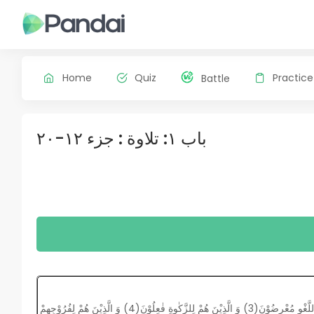
Home
Quiz
Practice
Battle
باب ١: تلاوة : جزء ١٢-٢٠
قَدْ اَفْلَحَ الْمُؤْمِنُوْنَ(1) الَّذِیْنَ هُمْ فِیْ صَلَاتِهِمْ خٰشِعُوْنَ(2) وَ الَّذِیْنَ هُمْ عَنِ اللَّغْوِ مُعْرِضُوْنَ(3) وَ الَّذِیْنَ هُمْ لِلزَّكٰوةِ فٰعِلُوْنَ(4) وَ الَّذِیْنَ هُمْ لِفُرُوْجِهِمْ