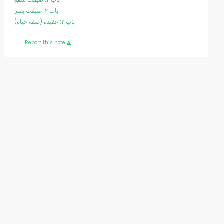
باب ٢: صيفت بصر
باب ٢: عقيدة (صفة حياة)
Report this note