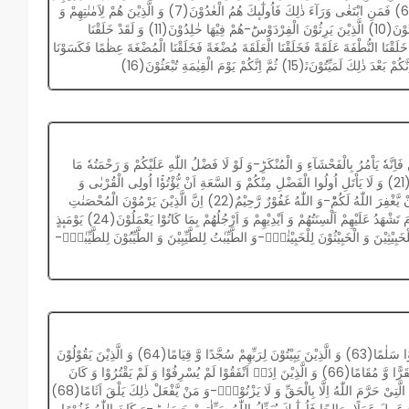
حٰفِظُوْنَ(5) اِلَّا عَلٰۤى اَزْوَاجِهِمْ اَوْ مَا مَلَكَتْ اَیْمَانُهُمْ فَاِنَّهُمْ غَیْرُ مَلُوْمِیْنَ(6) فَمَنِ ابْتَغٰى وَرَآءَ ذٰلِكَ فَاُولٰٓىٕكَ هُمُ الْعٰدُوْنَ(7) وَ الَّذِیْنَ هُمْ لِاَمٰنٰتِهِمْ وَ
عَهْدِهِمْ رٰعُوْنَ(8) وَ الَّذِیْنَ هُمْ عَلٰى صَلَوٰتِهِمْ یُحَافِظُوْنَﭥ(9) اُولٰٓىٕكَ هُمُ الْوٰرِثُوْنَ(10) الَّذِیْنَ یَرِثُوْنَ الْفِرْدَوْسَؕ-هُمْ فِیْهَا خٰلِدُوْنَ(11) وَ لَقَدْ خَلَقْنَا
ِنْ سُلٰلَةٍ مِّنْ طِیْنٍ(12) ثُمَّ جَعَلْنٰهُ نُطْفَةً فِیْ قَرَارٍ مَّـكِیْنٍ(13) ثُمَّ خَلَقْنَا النُّطْفَةَ عَلَقَةً فَخَلَقْنَا الْعَلَقَةَ مُضْغَةً فَخَلَقْنَا الْمُضْغَةَ عِظٰمًا فَكَسَوْنَا
َاِنَّهٗ یَاْمُرُ بِالْفَحْشَآءِ وَ الْمُنْكَرِؕ-وَ لَوْ لَا فَضْلُ اللّٰهِ عَلَیْكُمْ وَ رَحْمَتُهٗ مَا
زَكٰى مِنْكُمْ مِّنْ اَحَدٍ اَبَدًاۙ-وَّ لٰكِنَّ اللّٰهَ یُزَكِّیْ مَنْ یَّشَآءُؕ-وَ اللّٰهُ سَمِیْعٌ عَلِیْمٌ(21) وَ لَا یَاْتَلِ اُولُوا الْفَضْلِ مِنْكُمْ وَ السَّعَةِ اَنْ یُّؤْتُوْۤا اُولِی الْقُرْبٰى وَ
الْمَسٰكِیْنَ وَ الْمُهٰجِرِیْنَ فِیْ سَبِیْلِ اللّٰهِ ﳚ-وَ لْیَعْفُوْا وَ لْیَصْفَحُوْاؕ-اَلَا تُحِبُّوْنَ اَنْ یَّغْفِرَ اللّٰهُ لَكُمْؕ-وَ اللّٰهُ غَفُوْرٌ رَّحِیْمٌ(22) اِنَّ الَّذِیْنَ یَرْمُوْنَ الْمُحْصَنٰتِ
الْغٰفِلٰتِ الْمُؤْمِنٰتِ لُعِنُوْا فِی الدُّنْیَا وَ الْاٰخِرَةِ۪-وَ لَهُمْ عَذَابٌ عَظِیْمٌ(23) یَّوْمَ تَشْهَدُ عَلَیْهِمْ اَلْسِنَتُهُمْ وَ اَیْدِیْهِمْ وَ اَرْجُلُهُمْ بِمَا كَانُوْا یَعْمَلُوْنَ(24) یَوْمَىٕذٍ
الْحَقَّ وَ یَعْلَمُوْنَ اَنَّ اللّٰهَ هُوَ الْحَقُّ الْمُبِیْنُ(25) اَلْخَبِیْثٰتُ لِلْخَبِیْثِیْنَ وَ الْخَبِیْثُوْنَ لِلْخَبِیْثٰتِۚ-وَ الطَّیِّبٰتُ لِلطَّیِّبِیْنَ وَ الطَّیِّبُوْنَ لِلطَّیِّبٰتِۚ-
وَ عِبَادُ الرَّحْمٰنِ الَّذِیْنَ یَمْشُوْنَ عَلَى الْاَرْضِ هَوْنًا وَّ اِذَا خَاطَبَهُمُ الْجٰهِلُوْنَ قَالُوْا سَلٰمًا(63) وَ الَّذِیْنَ یَبِیْتُوْنَ لِرَبِّهِمْ سُجَّدًا وَّ قِیَامًا(64) وَ الَّذِیْنَ یَقُوْلُوْنَ
رَبَّنَا اصْرِفْ عَنَّا عَذَابَ جَهَنَّمَ ﳓ اِنَّ عَذَابَهَا كَانَ غَرَامًا(65) اِنَّهَا سَآءَتْ مُسْتَقَرًّا وَّ مُقَامًا(66) وَ الَّذِیْنَ اِذَاۤ اَنْفَقُوْا لَمْ یُسْرِفُوْا وَ لَمْ یَقْتُرُوْا وَ كَانَ
بَیْنَ ذٰلِكَ قَوَامًا(67) وَ الَّذِیْنَ لَا یَدْعُوْنَ مَعَ اللّٰهِ اِلٰهًا اٰخَرَ وَ لَا یَقْتُلُوْنَ النَّفْسَ الَّتِیْ حَرَّمَ اللّٰهُ اِلَّا بِالْحَقِّ وَ لَا یَزْنُوْنَۚ-وَ مَنْ یَّفْعَلْ ذٰلِكَ یَلْقَ اَثَامًا(68)
ْلُدْ فِیْهٖ مُهَانًا(69) اِلَّا مَنْ تَابَ وَ اٰمَنَ وَ عَمِلَ عَمَلًا صَالِحًا فَاُولٰٓىٕكَ یُبَدِّلُ اللّٰهُ سَیِّاٰتِهِمْ حَسَنٰتٍؕ-وَ كَانَ اللّٰهُ غَفُوْرًا