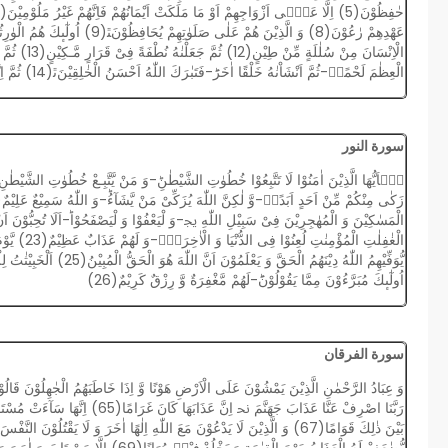
الْاِنْسَانَ م
الْعِظٰمَ لَحْمًاۗ-ثُمَّ اَنْشَاْنٰهُ خَلْقًا اٰخَرَؕ-فَتَبٰرَكَ اللّٰهُ اَحْسَنُ الْخٰلِقِیْنَﭤ(14) ثُمَّ اِنَّكُمْ بَعْدَ ذٰلِكَ لَمَیِّتُوْنَﭤ(15) ثُمَّ اِنَّكُمْ یَوْمَ الْقِیٰمَةِ تُبْعَثُوْنَ(16)
سورة النور
یٰۤاَیُّهَا الَّذِیْنَ اٰمَنُوْا لَا تَتَّبِعُوْا خُطُوٰتِ الشَّیْطٰنِؕ-وَ مَنْ یَّتَّبِـعْ خُطُوٰتِ الشَّیْطٰنِ ف
یُّوَفِّیْهِمُ اللّٰهُ دِیْنَهُمُ 
اُولٰٓىٕكَ مُبَرَّءُوْنَ مِمَّا یَقُوْلُوْنَؕ-لَهُمْ مَّغْفِرَةٌ وَّ رِزْقٌ كَرِیْمٌ(26)
سورة الفرقان
یُّضٰعَفْ لَهُ الْعَذَابُ یَوْمَ الْقِیٰمَةِ وَ یَخ