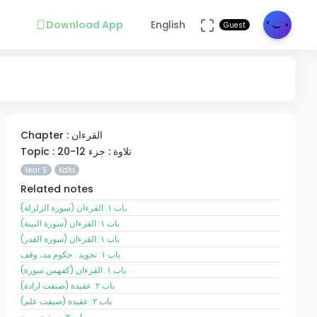
Download App
English
Guest
Chapter : القرءان
Topic : تلاوة : جزء 12-20
Year 5
Kafa
Related notes
باب ١: القرءان (سورة الزلزلة)
باب ١: القرءان (سورة البينة)
باب ١: القرءان (سورة القدر)
باب ١: تجويد : حكوم مد، وقف
باب ١: القرءان (کفهمن سورة)
باب ٢: عقيدة (صيفت ارادة)
باب ٢: عقيدة (صيفت علم)
باب ٢: صيفت سمع