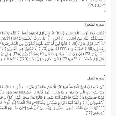
رَّحِیْمًا(70)
سورة الشعراء
قَالَ لَهُمْ شُعَیْبٌ اَلَا تَتَّقُوْنَ(177) اِنِّیْ لَكُمْ رَسُوْلٌ اَمِیْنٌ(178) فَاتَّقُوا اللّٰهَ وَ اَطِیْعُوْنِ(179)
سورة النمل
وَ اَلْقِ عَصَاكَؕ-فَلَمَّا رَاٰهَا تَهْتَزّ
قَوْمًا فٰسِقِیْنَ
یُوْزَعُوْنَ(17)