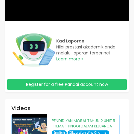
Kad Laporan
Nilai prestasi akademik anda
melalui laporan terperinci
Learn more »
Register for a free Pandai account now
Videos
PENDIDIKAN MORAL TAHUN 2 UNIT 5
: HEMAH TINGGI DALAM KELUARGA
English
Cikgu Wan Wnz Channel