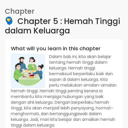
Chapter
Chapter 5 : Hemah Tinggi
dalam Keluarga
What will you learn in this chapter
Dalam bab ini, kita akan belajar
tentang hemah tinggi dalam
keluarga. Hemah tinggi
bermaksud berperilaku baik dan
sopan di dalam keluarga. Kita
perlu melakukan amalan-amalan
hemah tinggi. Hemah tinggi penting kerana ia
membantu kita menjaga hubungan yang baik
dengan ahli keluarga. Dengan berperilaku hemah
tinggi, kita akan menjadi lebih penyayang, hormat-
menghormati, dan bertanggungjawab dalam
keluarga. Jadi, mari kita belajar dan amalkan hemah
tinggi dalam keluarga.