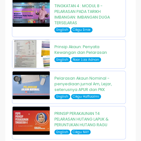
TINGKATAN 4 : MODUL 8 -
PELARASAN PADA TARIKH
IMBANGAN: IMBANGAN DUGA
TERSELARAS
English
Cikgu Ernie
Prinsip Akaun: Penyata
Kewangan dan Pelarasan
English
Noor Liza Adnan
Pelarasan Akaun Nominal -
penyediaan jurnal Am, Lejar,
seterusnya APUR dan PKK
English
Cikgu Haffizalmi
PRINSIP PERAKAUNAN T4
PELARASAN HUTANG LAPUK &
PERUNTUKAN HUTANG RAGU
English
Cikgu NAY