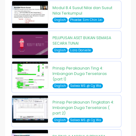
Modul 8.4 Susut Nilai dan Susut
Nilai Terkumpul
English
Phoebe Sim Chin Lei
PELUPUSAN ASET BUKAN SEMASA
SECARA TUNAI
English
Lizra Danielle
Prinsip Perakaunan Ting 4:
Imbangan Duga Terselaras
(part 1)
English
Salwa MS @ Cg Wa
Prinsip Perakaunan Tingkatan 4:
Imbangan Duga Terselaras (
part 2)
English
Salwa MS @ Cg Wa