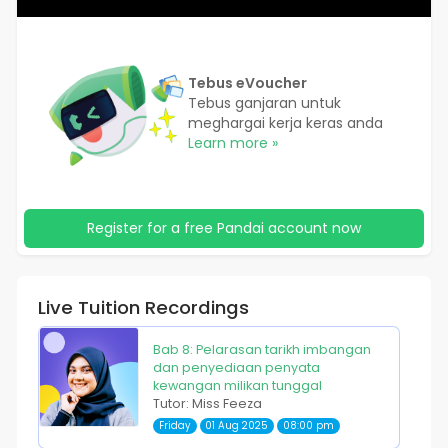
Tebus eVoucher
Tebus ganjaran untuk
meghargai kerja keras anda
Learn more »
Register for a free Pandai account now
Live Tuition Recordings
Bab 8: Pelarasan tarikh imbangan
dan penyediaan penyata
kewangan milikan tunggal
Tutor: Miss Feeza
Friday
01 Aug 2025
08:00 pm