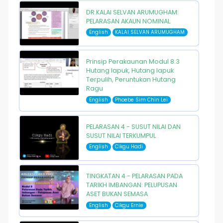
DR.KALAI SELVAN ARUMUGHAM:
PELARASAN AKAUN NOMINAL
English
KALAI SELVAN ARUMUGHAM
Prinsip Perakaunan Modul 8.3
Hutang lapuk, Hutang lapuk
Terpulih, Peruntukan Hutang
Ragu
English
Phoebe Sim Chin Lei
PELARASAN 4 - SUSUT NILAI DAN
SUSUT NILAI TERKUMPUL
English
Cikgu Hadi
TINGKATAN 4 - PELARASAN PADA
TARIKH IMBANGAN: PELUPUSAN
ASET BUKAN SEMASA
English
Cikgu Ernie