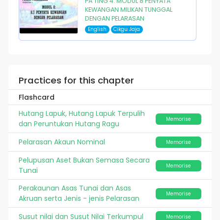
PA TING 4: MODUL 8 PENYATA
KEWANGAN MILIKAN TUNGGAL
DENGAN PELARASAN
English
Cikgu Jaja
Practices for this chapter
Flashcard
Hutang Lapuk, Hutang Lapuk Terpulih
Memorise
dan Peruntukan Hutang Ragu
Pelarasan Akaun Nominal
Memorise
Pelupusan Aset Bukan Semasa Secara
Memorise
Tunai
Perakaunan Asas Tunai dan Asas
Memorise
Akruan serta Jenis - jenis Pelarasan
Susut nilai dan Susut Nilai Terkumpul
Memorise