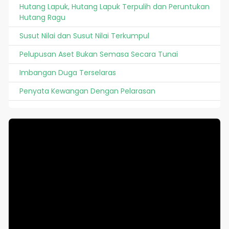
Hutang Lapuk, Hutang Lapuk Terpulih dan Peruntukan
Hutang Ragu
Susut Nilai dan Susut Nilai Terkumpul
Pelupusan Aset Bukan Semasa Secara Tunai
Imbangan Duga Terselaras
Penyata Kewangan Dengan Pelarasan