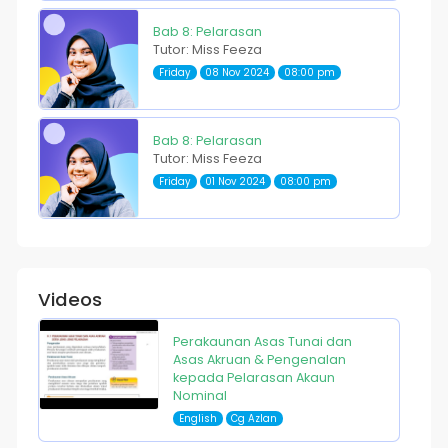
Bab 8: Pelarasan
Tutor: Miss Feeza
Friday
08 Nov 2024
08:00 pm
Bab 8: Pelarasan
Tutor: Miss Feeza
Friday
01 Nov 2024
08:00 pm
Videos
Perakaunan Asas Tunai dan
Asas Akruan & Pengenalan
kepada Pelarasan Akaun
Nominal
English
Cg Azlan