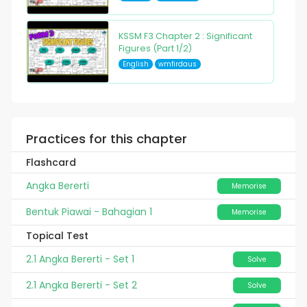
KSSM F3 Chapter 2 : Significant
Figures (Part 1/2)
English
wmfirdaus
Practices for this chapter
Flashcard
Angka Bererti
Memorise
Bentuk Piawai - Bahagian 1
Memorise
Topical Test
2.1 Angka Bererti - Set 1
Solve
2.1 Angka Bererti - Set 2
Solve