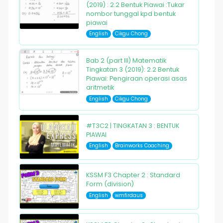
(2019) : 2.2 Bentuk Piawai :Tukar
nombor tunggal kpd bentuk
piawai
English
Cikgu Chong
Bab 2 (part III) Matematik
Tingkatan 3 (2019): 2.2 Bentuk
Piawai: Pengiraan operasi asas
aritmetik
English
Cikgu Chong
#T3C2 | TINGKATAN 3 : BENTUK
PIAWAI
English
Brainworks Coaching
KSSM F3 Chapter 2 : Standard
Form (division)
English
wmfirdaus