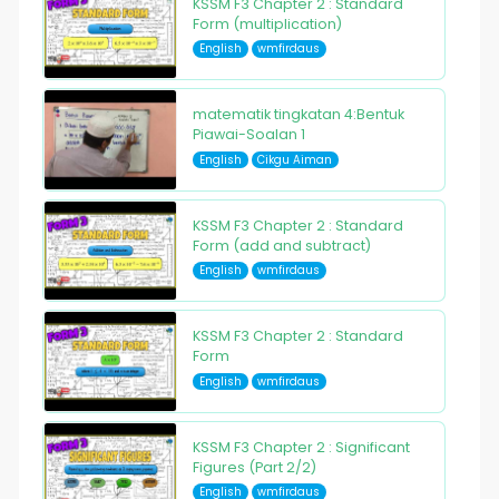
KSSM F3 Chapter 2 : Standard
Form (multiplication)
English
wmfirdaus
matematik tingkatan 4:Bentuk
Piawai-Soalan 1
English
Cikgu Aiman
KSSM F3 Chapter 2 : Standard
Form (add and subtract)
English
wmfirdaus
KSSM F3 Chapter 2 : Standard
Form
English
wmfirdaus
KSSM F3 Chapter 2 : Significant
Figures (Part 2/2)
English
wmfirdaus