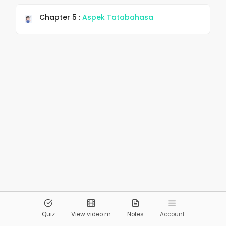
Chapter 5 :
Aspek Tatabahasa
© 2026
Pandai.org
All Rights Reserved
Quiz
View video m
Notes
Account