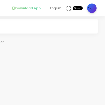
Download App
English
Guest
ter