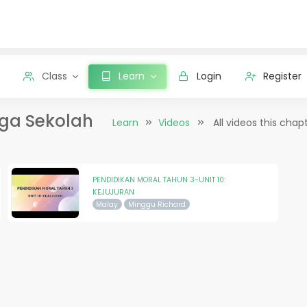
Class
Learn
Login
Register
rga Sekolah
Learn
Videos
All videos this chap
PENDIDIKAN MORAL TAHUN 3-UNIT 10:
KEJUJURAN
Malay
Minggu Richard