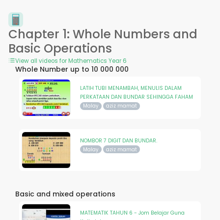
Chapter 1: Whole Numbers and
Basic Operations
View all videos for Mathematics Year 6
Whole Number up to 10 000 000
LATIH TUBI MENAMBAH, MENULIS DALAM
PERKATAAN DAN BUNDAR SEHINGGA FAHAM
Malay
aziz mamat
NOMBOR 7 DIGIT DAN BUNDAR.
Malay
aziz mamat
Basic and mixed operations
MATEMATIK TAHUN 6 - Jom Belajar Guna