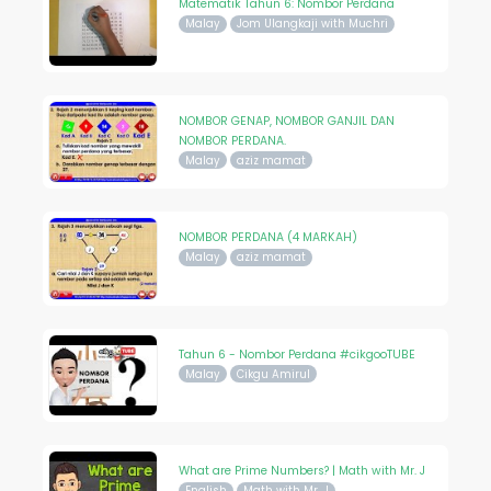
Matematik Tahun 6: Nombor Perdana
Malay
Jom Ulangkaji with Muchri
NOMBOR GENAP, NOMBOR GANJIL DAN
NOMBOR PERDANA.
Malay
aziz mamat
NOMBOR PERDANA (4 MARKAH)
Malay
aziz mamat
Tahun 6 - Nombor Perdana #cikgooTUBE
Malay
Cikgu Amirul
What are Prime Numbers? | Math with Mr. J
English
Math with Mr. J