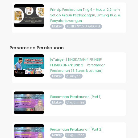
Prinsip Perakaunan Ting.4 - Modul 2.2 Item
Setiap Akaun Perdagangan, Untung Rugi &
Penyata Kewangan
Malay
KUTILY SYLVIA GILONG
Persamaan Perakaunan
[eTuisyen] TINGKATAN 4 PRINSIP
PERAKAUNAN: Bab 2 - Persamaan
Perakaunan (5 Steps & Latihan)
Malay
eTuisyen
Persamaan Perakaunan [Part 1]
Malay
Cikgu Irnee
Persamaan Perakaunan [Part 2]
Malay
Cikgu Irnee