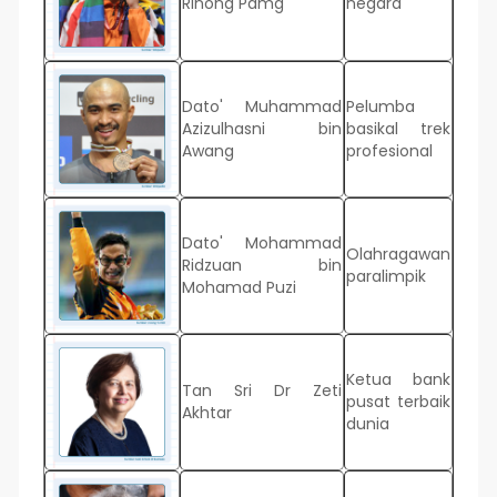
Rinong Pamg
negara
Dato' Muhammad
Pelumba
Azizulhasni bin
basikal trek
Awang
profesional
Dato' Mohammad
Olahragawan
Ridzuan bin
paralimpik
Mohamad Puzi
Ketua bank
Tan Sri Dr Zeti
pusat terbaik
Akhtar
dunia