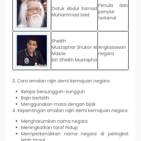
Penulis dan
Datuk Abdul Samad
penyiar
Muhammad Said
terkenal
Sheikh
Muszaphar Shukor Al
Angkasawan
Masrie
negara
bin Sheikh Mustapha
3. Cara amalan rajin demi kemajuan negara:
Belajar bersungguh-sungguh
Rajin berlatih
Menggunakan masa dengan bijak
4. Kepentingan amalan rajin demi kemajuan negara:
Mengharumkan nama negara
Meningkatkan taraf hidup
Memperkenakkan nama negara di peringkat
lebih tinggi