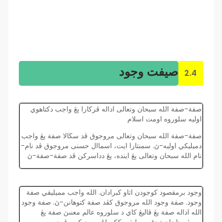
صيفت وجود
2.4
صفة-صفة الله سبحان وتعالى اداله ڤركارا يڠ واجب دكتاهوي
اوليه سلوروه اومت اسلام
صفة-صفة الله سبحان وتعالى مروجوق ڤد سڬالا صفة يڠ واجب
دميليكي اوليه-ڽ. سمنتارا ايت، اسماال حسنى مروجوق ڤد نام-
نام الله سبحان وتعالى يڠ اينده، يڠ دداسركن ڤد صفة-صفة-ڽ
وجود برمقصود كوجودن اتاو كبرادان. الله واجب مميليقي صفة
وجود. صفة وجود الله مروجوق كڤد صفة كتوهانن-ڽ. صفة وجود
الله اداله صفة يڠ ڤاليڠ كاي د سلوروه عالم معنىڽ صفة يڠ