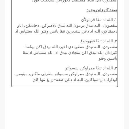
سمڤورنا دان تيدق مميليقي ككوراڠن سديكيت ڤون.
صفة كتوهانن وجود
١. الله اد تنڤا ڤرمولأن
مقصودڽ، الله تيدق برمولا. الله تيدق دلاهيركن، دجاديكن، اتاو
دچيڤتاكن. الله اد دڠن سنديريڽ تنڤا باتس وقتو. الله سنتياس اد
٢. الله اد تنڤا ڤڠهوجوڠ
مقصودڽ، الله تيدق ممڤوڽاءي اخير. الله تيدق اكن بيناسا.
كبرادان الله تيدق اكن منجادي تيدق اد. الله سنتياس اد تنڤا
باتسن وقتو
٣. الله اد تنڤا ممرلوكن سسواتو
مقصودڽ، الله تيدق ممرلوكن سسواتو سڤرتي ماكنن، مينومن،
اودارا، دان سباڬايڽ. الله اد دڠن صفة-ڽ يڠ مها كاي