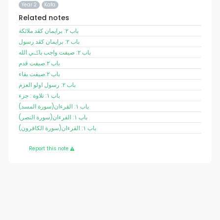
Year 2
Kafa
Related notes
باب ٢: برايمان کڤد ملائکة
باب ٢: برايمان کڤد رسول
باب ٢: صيفت واجب باݢي الله
باب ٢:صيفت قدم
باب ٢:صيفت بقاء
باب ٢: رسول اولو العزم
باب ١: تلاوة : جزء
(سورة المسد)باب ١: القرءان
(سورة النصر)باب ١: القرءان
(سورة الكافرون)باب ١: القرءان
Report this note