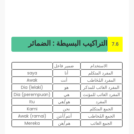
التراكيب البسيطة : الضمائر
7.6
الاستخدام
ضمير فاعل
المفرد المتكلم
أنا
saya
المفرد المُخَاطب
أنت
Awak
المفرد الغائب للمذكر
هو
Dia (lelaki)
المفرد الغائب للمؤنث
هي
Dia (perempuan)
المفرد
هو/هي
Itu
الجمع المتكلم
نحن
Kami
الجمع المُخاطب
أنتم/أنتن
Awak (ramai)
الجمع الغائب
هم/هن
Mereka