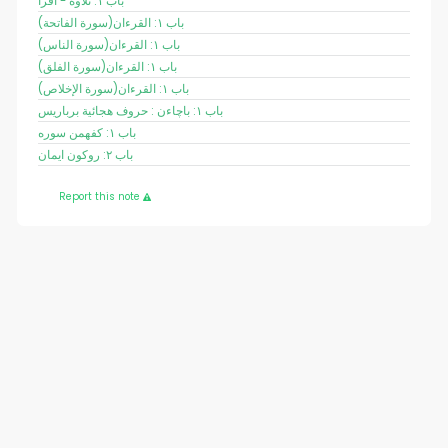
باب ١: تلاوة - اقرأ
(سورة الفاتحة)باب ١: القرءان
(سورة الناس)باب ١: القرءان
(سورة الفلق)باب ١: القرءان
(سورة الإخلاص)باب ١: القرءان
باب ١: باچاءن : حروف هجائية برباريس
باب ١: كفهمن سوره
باب ٢: روكون ايمان
Report this note