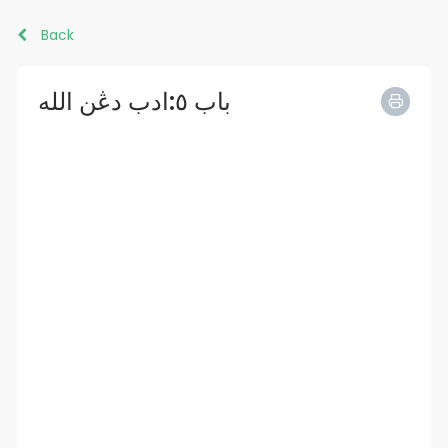
Back
باب ٥:ادب دڠن الله