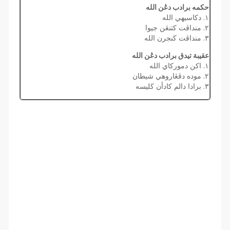
حكمه برادب دڠن الله
١. دكاسيهي الله
٢. منداڤت كتنڠن جيوا
٣. منداڤت ڬنجرن الله
عقيبة تيدق برادب دڠن الله
١. اكن دموركاي الله
٢. موده دڤڠاروهي شيطان
٣. برادا دالم كادأن ڬليسه