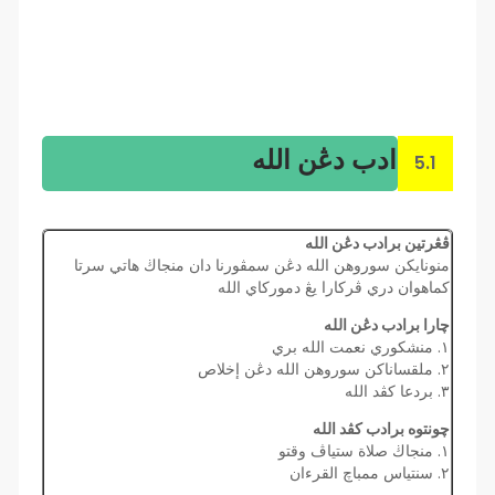
ادب دڠن الله
5.1
ڤڠرتين برادب دڠن الله
منونايكن سوروهن الله دڠن سمڤورنا دان منجاڬ هاتي سرتا
كماهوان دري ڤركارا يڠ دموركاي الله
چارا برادب دڠن الله
١. منشكوري نعمت الله بري
٢. ملقساناكن سوروهن الله دڠن إخلاص
٣. بردعا كڤد الله
چونتوه برادب كڤد الله
١. منجاڬ صلاة ستياڤ وقتو
٢. سنتياس ممباچ القرءان