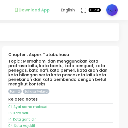
Download App
English
Guest
Chapter : Aspek Tatabahasa
Topic : Memahami dan menggunakan kata
prafrasa iaitu, kata bantu, kata penguat, kata
penegas, kata nafi, kata pemeri, kata arah dan
kata bilangan serta kata pascakata iaitu kata
penekanan dan kata pembenda dengan betul
mengikut konteks
Form 2
Bahasa Melayu
Related notes
01: Ayat sama maksud
16: Kata seru
14: Kata ganti diri
04: Kata Adjektif