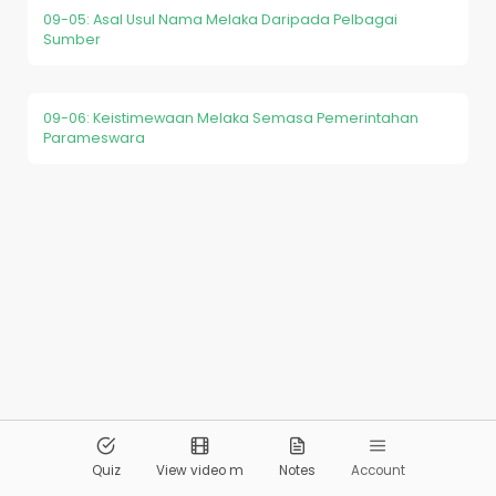
09-05: Asal Usul Nama Melaka Daripada Pelbagai
Sumber
09-06: Keistimewaan Melaka Semasa Pemerintahan
Parameswara
© 2026
Pandai.org
All Rights Reserved
Quiz
View video m
Notes
Account