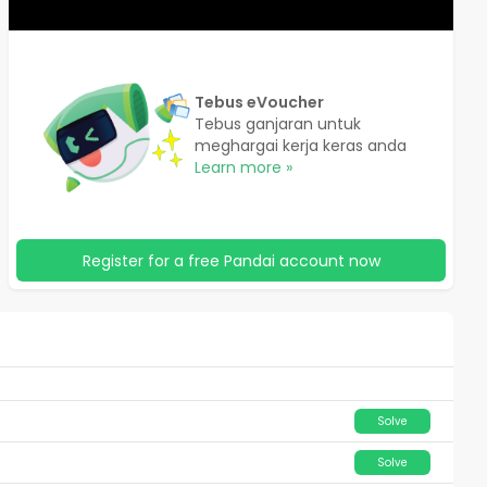
Tebus eVoucher
Tebus ganjaran untuk
meghargai kerja keras anda
Learn more »
Register for a free Pandai account now
Solve
Solve