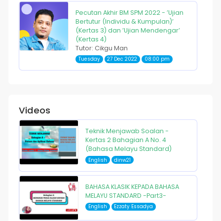
Pecutan Akhir BM SPM 2022 - ’Ujian
Bertutur (Individu & Kumpulan)’
(Kertas 3) dan ’Ujian Mendengar’
(Kertas 4)
Tutor: Cikgu Man
Tuesday
27 Dec 2022
08:00 pm
Videos
Teknik Menjawab Soalan -
Kertas 2 Bahagian A No. 4
(Bahasa Melayu Standard)
English
dinw21
BAHASA KLASIK KEPADA BAHASA
MELAYU STANDARD -Part3-
English
Ezzaty Essadya