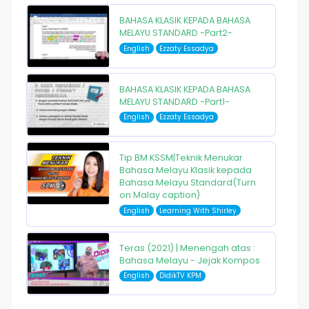
BAHASA KLASIK KEPADA BAHASA
MELAYU STANDARD -Part2-
English
Ezzaty Essadya
BAHASA KLASIK KEPADA BAHASA
MELAYU STANDARD -Part1-
English
Ezzaty Essadya
Tip BM KSSM|Teknik Menukar
Bahasa Melayu Klasik kepada
Bahasa Melayu Standard(Turn
on Malay caption)
English
Learning With Shirley
Teras (2021) | Menengah atas :
Bahasa Melayu - Jejak Kompos
English
DidikTV KPM