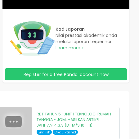
Kad Laporan
Nilai prestasi akademik anda
melalui laporan terperinci
Learn more »
Register for a free Pandai account now
RBT TAHUN 5 : UNIT 1 TEKNOLOGI RUMAH
TANGGA - JOM, HASILKAN ARTIKEL
JAHITAN! 4.3.3 (BT M/S 10 - 11)
English
Cikgu Rashid