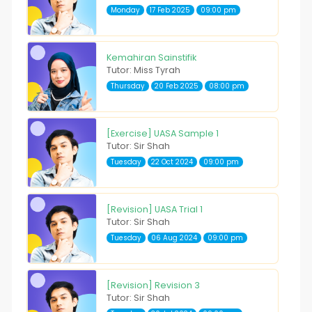
Monday
17 Feb 2025
09:00 pm
Kemahiran Sainstifik
Tutor: Miss Tyrah
Thursday
20 Feb 2025
08:00 pm
[Exercise] UASA Sample 1
Tutor: Sir Shah
Tuesday
22 Oct 2024
09:00 pm
[Revision] UASA Trial 1
Tutor: Sir Shah
Tuesday
06 Aug 2024
09:00 pm
[Revision] Revision 3
Tutor: Sir Shah