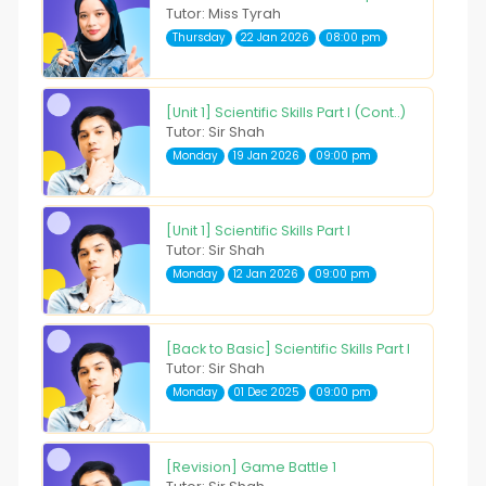
Tutor: Miss Tyrah
Thursday
22 Jan 2026
08:00 pm
[Unit 1] Scientific Skills Part I (Cont..)
Tutor: Sir Shah
Monday
19 Jan 2026
09:00 pm
[Unit 1] Scientific Skills Part I
Tutor: Sir Shah
Monday
12 Jan 2026
09:00 pm
[Back to Basic] Scientific Skills Part I
Tutor: Sir Shah
Monday
01 Dec 2025
09:00 pm
[Revision] Game Battle 1