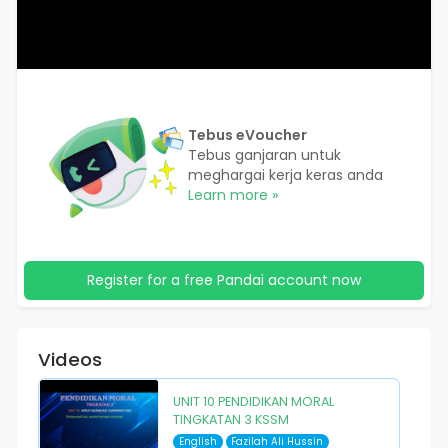
Tebus eVoucher
Tebus ganjaran untuk
meghargai kerja keras anda
Learn more »
Register for a free Pandai account now
Videos
UNIT 10 PENDIDIKAN MORAL
TINGKATAN 3 KSSM
English
Fazilah Ali Hussin