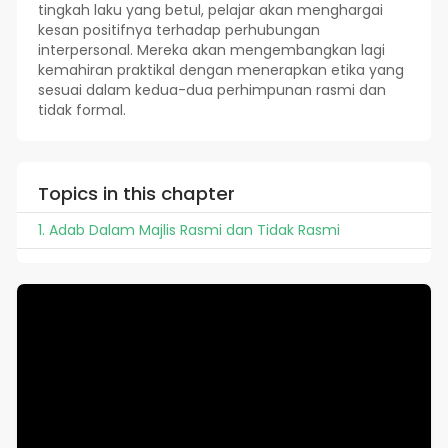
tingkah laku yang betul, pelajar akan menghargai
kesan positifnya terhadap perhubungan
interpersonal. Mereka akan mengembangkan lagi
kemahiran praktikal dengan menerapkan etika yang
sesuai dalam kedua-dua perhimpunan rasmi dan
tidak formal.
Topics in this chapter
1. Adab Dalam Majlis Rasmi dan Tidak Rasmi