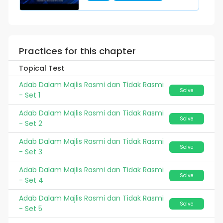
Practices for this chapter
Topical Test
Adab Dalam Majlis Rasmi dan Tidak Rasmi
Solve
- Set 1
Adab Dalam Majlis Rasmi dan Tidak Rasmi
Solve
- Set 2
Adab Dalam Majlis Rasmi dan Tidak Rasmi
Solve
- Set 3
Adab Dalam Majlis Rasmi dan Tidak Rasmi
Solve
- Set 4
Adab Dalam Majlis Rasmi dan Tidak Rasmi
Solve
- Set 5